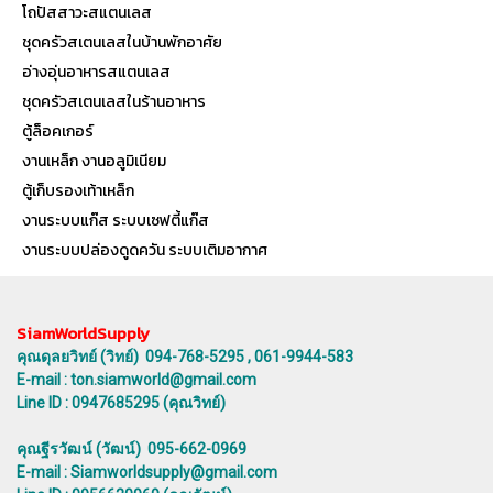
โถปัสสาวะสแตนเลส
ชุดครัวสเตนเลสในบ้านพักอาศัย
อ่างอุ่นอาหารสแตนเลส
ชุดครัวสเตนเลสในร้านอาหาร
ตู้ล็อคเกอร์
งานเหล็ก งานอลูมิเนียม
ตู้เก็บรองเท้าเหล็ก
งานระบบแก๊ส ระบบเซฟตี้แก๊ส
งานระบบปล่องดูดควัน ระบบเติมอากาศ
SiamWorldSupply
คุณดุลยวิทย์ (วิทย์) 094-768-5295 , 061-9944-583
E-mail : ton.siamworld@gmail.com
Line ID : 0947685295 (คุณวิทย์)
คุณฐีรวัฒน์ (วัฒน์) 095-662-0969
E-mail : Siamworldsupply@gmail.com