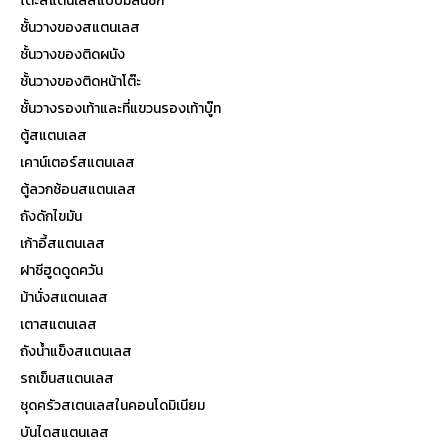
โต๊ะสแตนเลสแบบมีลิ้นชัก
ชั้นวางของสแตนเลส
ชั้นวางของติดผนัง
ชั้นวางของติดหน้าโต๊ะ
ชั้นวางรองเท้าและที่แขวนรองเท้าบู๊ท
ตู้สแตนเลส
เคาน์เตอร์สแตนเลส
ตู้ลวกช้อนสแตนเลส
ถังดักไขมัน
เก้าอี้สแตนเลส
ฝาชีฮูดดูดควัน
ม้านั่งสแตนเลส
เตาสแตนเลส
ถังน้ำแข็งสแตนเลส
รถเข็นสแตนเลส
ชุดครัวสเตนเลสในคอนโดมิเนียม
บันไดสแตนเลส