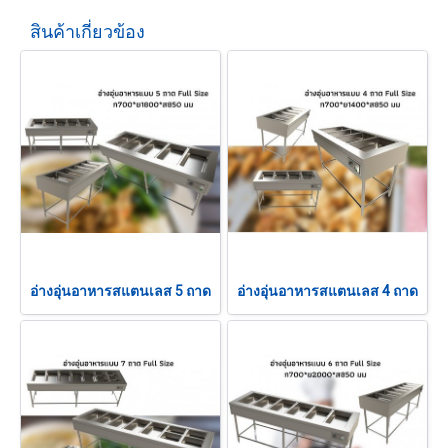
สินค้าเกี่ยวข้อง
อ่างอุ่นอาหารสแตนเลส 5 ถาด
อ่างอุ่นอาหารสแตนเลส 4 ถาด