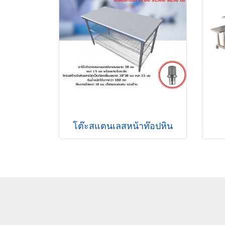
โต๊ะสแตนเลสหน้าท๊อปหิน