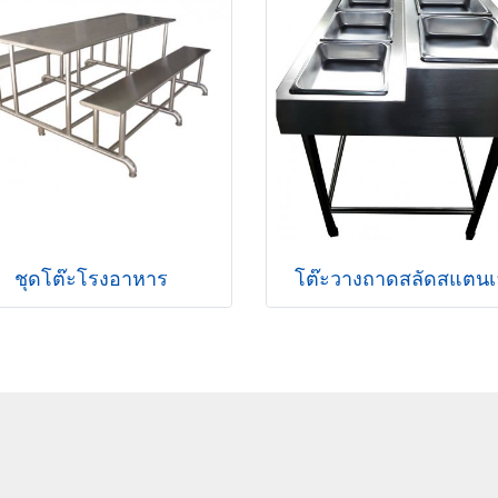
ชุดโต๊ะโรงอาหาร
โต๊ะวางถาดสลัดสแตน