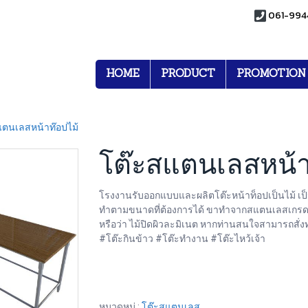
061-994
HOME
PRODUCT
PROMOTION
แตนเลสหน้าท๊อปไม้
โต๊ะสแตนเลสหน้า
โรงงานรับออกแบบและผลิตโต๊ะหน้าท็อปเป็นไม้ เป็
ทำตามขนาดที่ต้องการได้ ขาทำจากสแตนเลสเกรด304 
หรือว่า ไม้ปิดผิวละมิเนต หากท่านสนใจสามารถสั่ง
#โต๊ะกินข้าว #โต๊ะทำงาน #โต๊ะไหว้เจ้า
หมวดหมู่ :
โต๊ะสแตนเลส