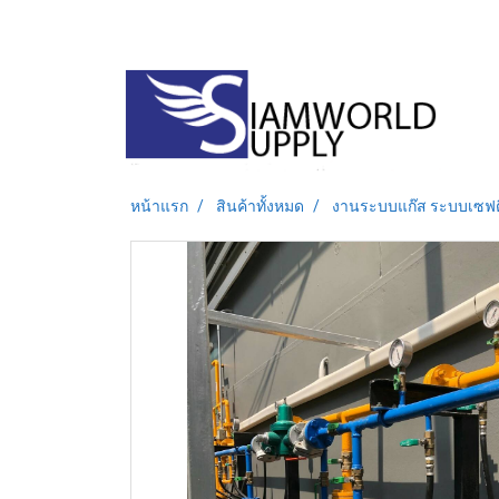
หน้าแรก
สินค้าทั้งหมด
งานระบบแก๊ส ระบบเซฟตี