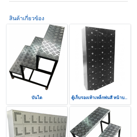
สินค้าเกี่ยวข้อง
บันได
ตู้เก็บรองเท้าเหล็กพ่นสี หน้าบานสีดำ