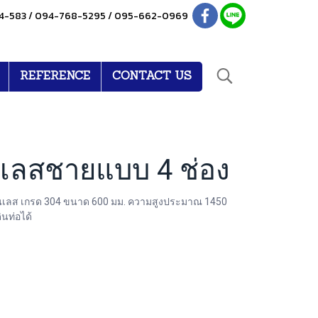
4-583 / 094-768-5295 / 095-662-0969
REFERENCE
CONTACT US
เลสชายแบบ 4 ช่อง
เลส เกรด 304 ขนาด 600 มม. ความสูงประมาณ 1450
นท่อได้