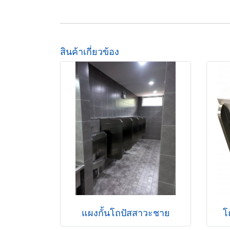
สินค้าเกี่ยวข้อง
แผงกั้นโถปัสสาวะชาย
โ