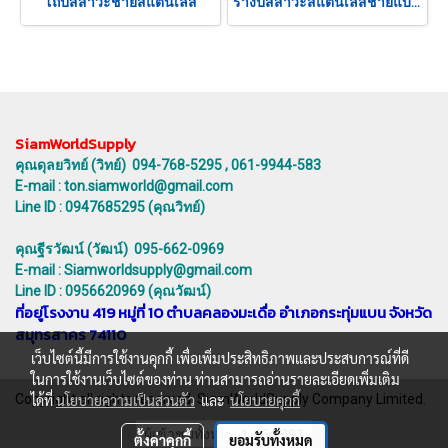
โถปัสสาวะชายสแตนเลส
รางปัสสาวะสแตนเลสชายแบบ 4 ช่อง
SiamWorldSupply
คุณดุลยวิทย์ (วิทย์) 094-768-5295 , 061-9944-583
E-mail : ton.siamworld@gmail.com
Line ID : 0947685295 (คุณวิทย์)
คุณฐีรวัฒน์ (วัฒน์) 095-662-0969
E-mail : Siamworldsupply@gmail.com
Line ID : 0956620969 (คุณวัฒน์)
ที่อยู่โรงงาน 419 หมู่ที่ 10 ตำบลคลองมะเดื่อ อำเภอกระทุ่มแบน จังหวัด
สมุทรสาคร 74110
เว็บไซต์นี้มีการใช้งานคุกกี้ เพื่อเพิ่มประสิทธิภาพและประสบการณ์ที่ดี
ในการใช้งานเว็บไซต์ของท่าน ท่านสามารถอ่านรายละเอียดเพิ่มเติม
ได้ที่
นโยบายความเป็นส่วนตัว
และ
นโยบายคุกกี้
Copyright all rights reserved. SiamWorldSupply Company Limited.
ผู้เข้าชมวันนี้
71
ตั้งค่าคุกกี้
ยอมรับทั้งหมด