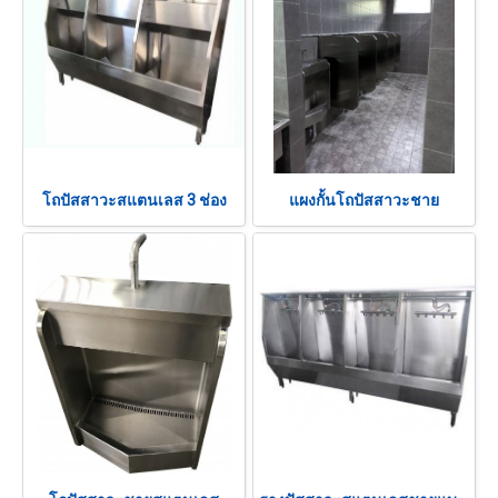
โถปัสสาวะสแตนเลส 3 ช่อง
แผงกั้นโถปัสสาวะชาย