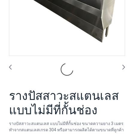
รางปัสสาวะสแตนเลส
แบบไม่มีที่กั้นช่อง
รางปัสสาวะสแตนเลส แบบไม่มีที่กั้นช่อง ขนาดความยาง 3 เมตร
ทำจากสแตนเลสเกรด 304 หรือสามารถผลิตได้ตามขนาดที่ลูกค้า