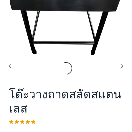
โต๊ะวางถาดสลัดสแตน
เลส