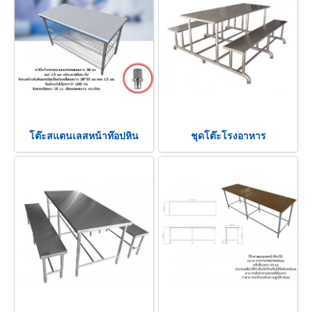
โต๊ะสแตนเลสหน้าท๊อปหิน
ชุดโต๊ะโรงอาหาร