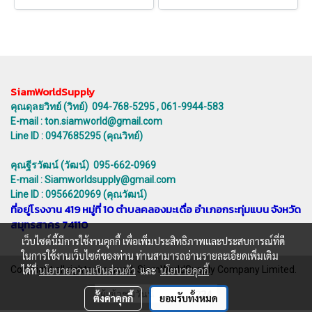
SiamWorldSupply
คุณดุลยวิทย์ (วิทย์) 094-768-5295 , 061-9944-583
E-mail : ton.siamworld@gmail.com
Line ID : 0947685295 (คุณวิทย์)
คุณฐีรวัฒน์ (วัฒน์) 095-662-0969
E-mail : Siamworldsupply@gmail.com
Line ID : 0956620969 (คุณวัฒน์)
ที่อยู่โรงงาน 419 หมู่ที่ 10 ตำบลคลองมะเดื่อ อำเภอกระทุ่มแบน จังหวัด
สมุทรสาคร 74110
เว็บไซต์นี้มีการใช้งานคุกกี้ เพื่อเพิ่มประสิทธิภาพและประสบการณ์ที่ดี
ในการใช้งานเว็บไซต์ของท่าน ท่านสามารถอ่านรายละเอียดเพิ่มเติม
Copyright all rights reserved. SiamWorldSupply Company Limited.
ได้ที่
นโยบายความเป็นส่วนตัว
และ
นโยบายคุกกี้
ผู้เข้าชมวันนี้
224
ตั้งค่าคุกกี้
ยอมรับทั้งหมด