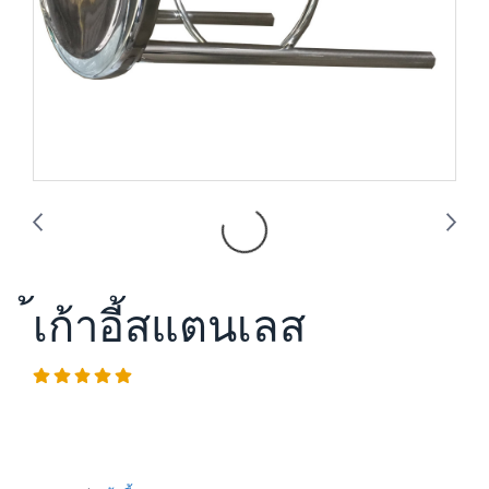
้เก้าอี้สแตนเลส