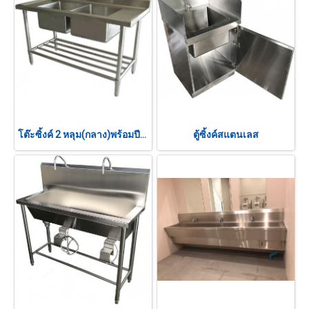
โต๊ะซิ้งค์ 2 หลุม(กลาง)พร้อมปีกหลัง พร้อมชั้นล่าง
ตู้ซิ้งค์สแตนเลส