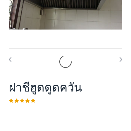
ฝาชีฮูดดูดควัน