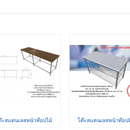
ต๊ะสแตนเลสหน้าท๊อปไม้
โต๊ะสแตนเลสหน้าท๊อปห