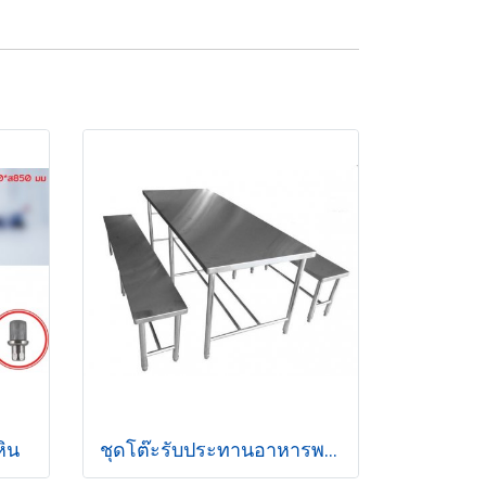
ิน
ชุดโต๊ะรับประทานอาหารพร้อมม้านั่งยาวสแตนเลส