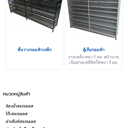
ชั้นวางรองเท้าเหล็ก
ตู้เก็บรองเท้า
งานเหล็ก หนา 1 มม. หน้าบาน
เป็นฝาอะคลีลิคใสหนา 3 มม.
ด้านหลังเจาะรู้ระบายอากาศ
หมวดหมู่สินค้า
ห้องน้ำสแตนเลส
โต๊ะสแตนเลส
อ่างซิ้งค์สแตนเลส