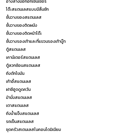
อ่างล้างมือก๊อกเซ็นเซอร์
โต๊ะสแตนเลสแบบมีลิ้นชัก
ชั้นวางของสแตนเลส
ชั้นวางของติดผนัง
ชั้นวางของติดหน้าโต๊ะ
ชั้นวางรองเท้าและที่แขวนรองเท้าบู๊ท
ตู้สแตนเลส
เคาน์เตอร์สแตนเลส
ตู้ลวกช้อนสแตนเลส
ถังดักไขมัน
เก้าอี้สแตนเลส
ฝาชีฮูดดูดควัน
ม้านั่งสแตนเลส
เตาสแตนเลส
ถังน้ำแข็งสแตนเลส
รถเข็นสแตนเลส
ชุดครัวสเตนเลสในคอนโดมิเนียม