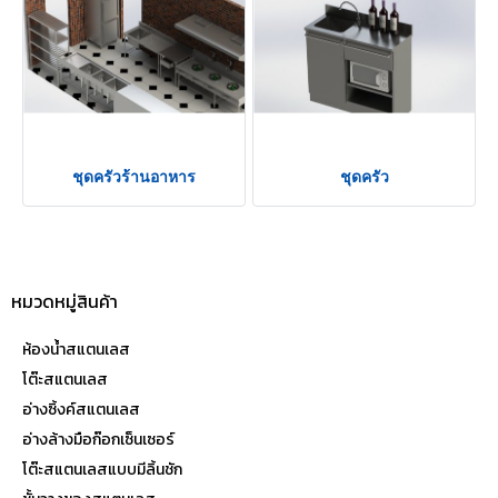
ชุดครัวร้านอาหาร
ชุดครัว
หมวดหมู่สินค้า
ห้องน้ำสแตนเลส
โต๊ะสแตนเลส
อ่างซิ้งค์สแตนเลส
อ่างล้างมือก๊อกเซ็นเซอร์
โต๊ะสแตนเลสแบบมีลิ้นชัก